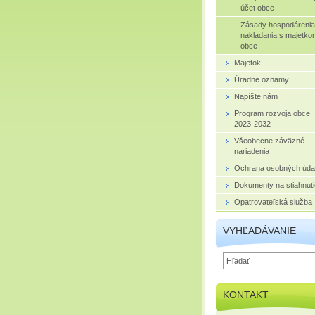
účet obce
Zásady hospodárenia
nakladania s majetko
obce
Majetok
Úradne oznamy
Napíšte nám
Program rozvoja obce
2023-2032
Všeobecne záväzné
nariadenia
Ochrana osobných úda
Dokumenty na stiahnuti
Opatrovateľská služba
VYHĽADÁVANIE
KONTAKT