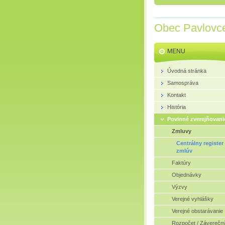
Obec Pavlovc
MENU
Úvodná stránka
Samospráva
Kontakt
História
Povinné zverejňovani
Zmluvy
Centrálny register
zmlúv
Faktúry
Objednávky
Výzvy
Verejné vyhlášky
Verejné obstarávanie
Rozpočet / Záverečn