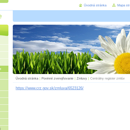
Úvodná stránka
Mapa st
e
e
Úvodná stránka
|
Povinné zverejňovanie
|
Zmluvy
|
Centrálny register zmlúv
https://www.crz.gov.sk/zmluva/6523126/
ý