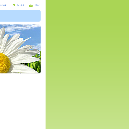
ránok
RSS
Tlač