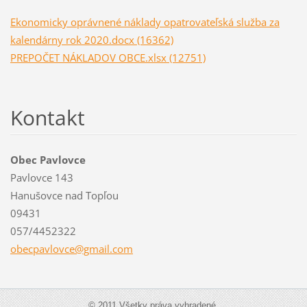
Ekonomicky oprávnené náklady opatrovateľská služba za
kalendárny rok 2020.docx (16362)
PREPOČET NÁKLADOV OBCE.xlsx (12751)
Kontakt
Obec Pavlovce
Pavlovce 143
Hanušovce nad Topľou
09431
057/4452322
obecpavl
ovce@gma
il.com
© 2011 Všetky práva vyhradené.