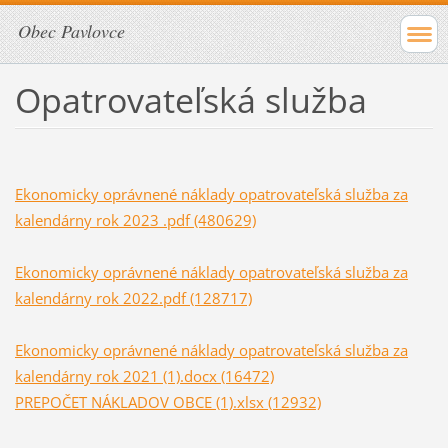
Obec Pavlovce
Opatrovateľská služba
Ekonomicky oprávnené náklady opatrovateľská služba za
kalendárny rok 2023 .pdf (480629)
Ekonomicky oprávnené náklady opatrovateľská služba za
kalendárny rok 2022.pdf (128717)
Ekonomicky oprávnené náklady opatrovateľská služba za
kalendárny rok 2021 (1).docx (16472)
PREPOČET NÁKLADOV OBCE (1).xlsx (12932)