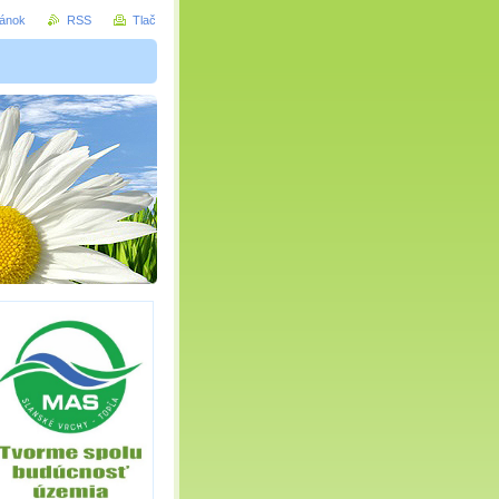
ránok
RSS
Tlač