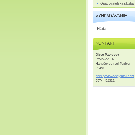
Opatrovateľská služba
VYHĽADÁVANIE
KONTAKT
Obec Pavlovce
Pavlovce 143
Hanušovce nad Topľou
09431
obecpavl
ovce@gma
il.com
057/4452322