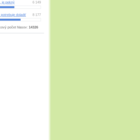
, je pekný
6 149
 potrebuje doladiť
8 177
kový počet hlasov:
14326