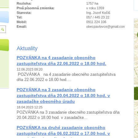
Rozloha:
1757 ha
Prvá písomná zmienka:
v roku 1359
Starosta:
Ing. Jozef Kočiš
Tel:
057 / 445 23 22
Mobil:
0911 224 106
Email:
obecpavlovce@gmail.com
Aktuality
POZVÁNKA na 4 zasadanie obecného
zastupiteľstva dňa 22.06.2022 o 18.00 hod.
12.06.2023 09:20
POZVÁNKA na 4 zasadanie obecného zastupiteľstva
dňa 22.06.2022 o 18.00 hod....
POZVÁNKA na 3 zasadanie obecného
zastupiteľstva dňa 20.04.2022 o 18.00 hod. v
zasadačke obecného úradu
18.04.2023 12:25
POZVÁNKA na 3 zasadanie obecného zastupiteľstva dňa
20.04.2022 o 18.00 hod. v zasadačke...
POZVÁNKA na druhé zasadanie obecného
zastupiteľstva dňa 06.02.2022 o 17.00 hod. v