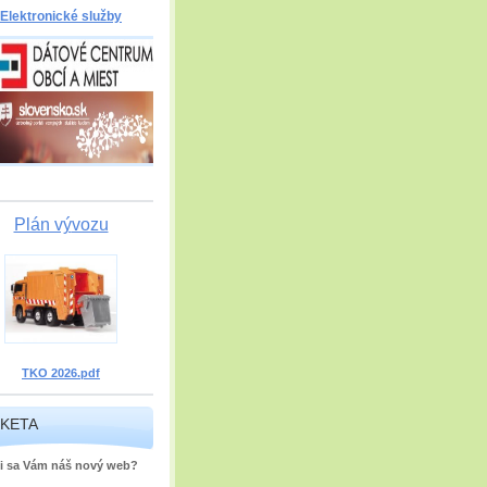
Elektronické služby
Plán vý
vozu
TKO 2026.pdf
KETA
i sa Vám náš nový web?