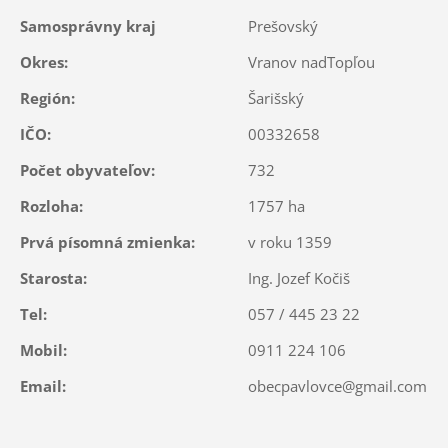
Samosprávny kraj
Prešovský
Okres:
Vranov nadTopľou
Región:
Šarišský
IČO:
00332658
Počet obyvateľov:
732
Rozloha:
1757 ha
Prvá písomná zmienka:
v roku 1359
Starosta:
Ing. Jozef Kočiš
Tel:
057 / 445 23 22
Mobil:
0911 224 106
Email:
obecpavlovce@gmail.com