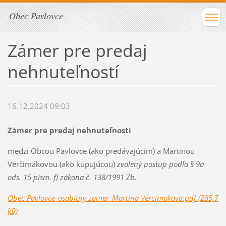
Obec Pavlovce
Zámer pre predaj
nehnuteľností
16.12.2024 09:03
Zámer pre predaj nehnuteľností
medzi Obcou Pavlovce (ako predávajúcim) a Martinou
Verčimákovou (ako kupujúcou)
zvolený postup podľa § 9a
ods. 15 písm. f) zákona č. 138/1991 Zb.
Obec Pavlovce_osobitny zamer_Martina Vercimakova.pdf (285,7
kB)