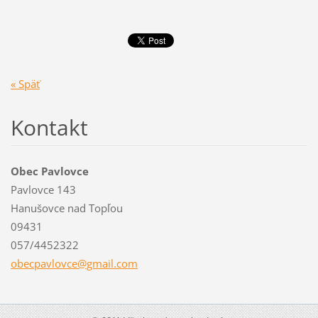
« Späť
Kontakt
Obec Pavlovce
Pavlovce 143
Hanušovce nad Topľou
09431
057/4452322
obecpavl
ovce@gma
il.com