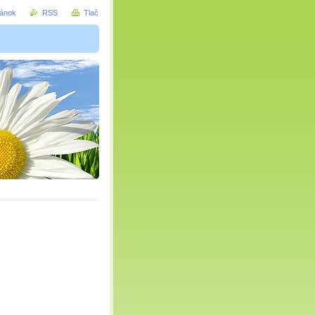
ránok
RSS
Tlač