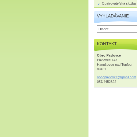
Opatrovateľská služba
VYHĽADÁVANIE
KONTAKT
Obec Pavlovce
Pavlovce 143
Hanušovce nad Topľou
09431
obecpavl
ovce@gma
il.com
057/4452322