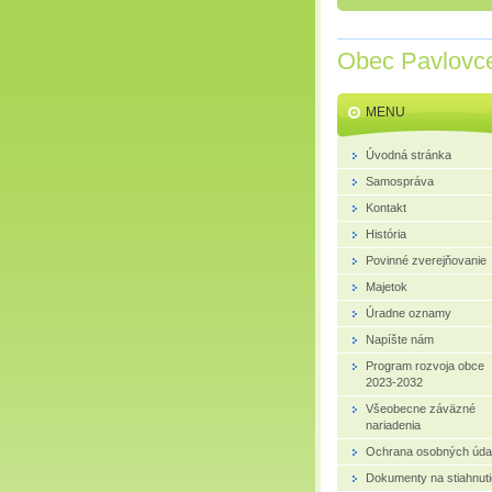
Obec Pavlovc
MENU
Úvodná stránka
Samospráva
Kontakt
História
Povinné zverejňovanie
Majetok
Úradne oznamy
Napíšte nám
Program rozvoja obce
2023-2032
Všeobecne záväzné
nariadenia
Ochrana osobných úda
Dokumenty na stiahnuti