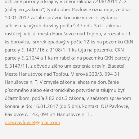
ochrane prírody a krajiny v znení zákona č.408/2011 Z. z.
(ďalej len „zákona") týmto obec Pavlovce oznamuje, že dňa
10.01.2017 začalo správne konanie vo veci : vydania
súhlasu na výrub dreviny podľa § 47 ods. 3 cit. zákona
rastúcej v k. ú. mesta Hanušovce nad Topľou, v rozsahu : 1
ks borovica, smrek opadavý v počte 12 ks na pozemku CKN
parcely č. 1431/16 a 3108/1; 1 ks tuja na pozemku CKN
parcely č. 210/4 a 1 ks mirabelka na pozemku CKN parcely
č. 3147/11, z dôvodu zlého umiestnenia drevín, žiadateľ:
Mesto Hanušovce nad Topľou, Mierová 333/3, 094 31
Hanušovce n. T. V zmysle zákona lehota na doručenie
písomného alebo elektronického potvrdenia záujmu byť
účastníkom, podľa § 82 ods.3 zákona, v začatom správnom
konaní je do: 16.01.2017 (do 5 dní), kontakt: OÚ Pavlovce,
Pavlovce č. 143, 094 31 Hanušovce n. T.,
obecpavlovce@gmail.com
.