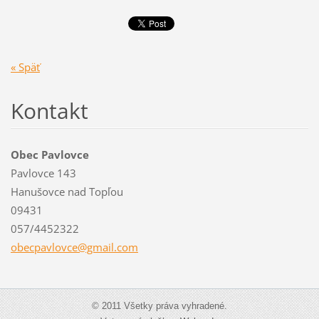
« Späť
Kontakt
Obec Pavlovce
Pavlovce 143
Hanušovce nad Topľou
09431
057/4452322
obecpavl
ovce@gma
il.com
© 2011 Všetky práva vyhradené.