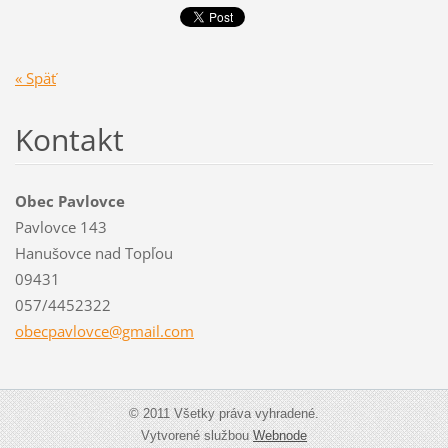
« Späť
Kontakt
Obec Pavlovce
Pavlovce 143
Hanušovce nad Topľou
09431
057/4452322
obecpavl
ovce@gma
il.com
© 2011 Všetky práva vyhradené.
Vytvorené službou
Webnode