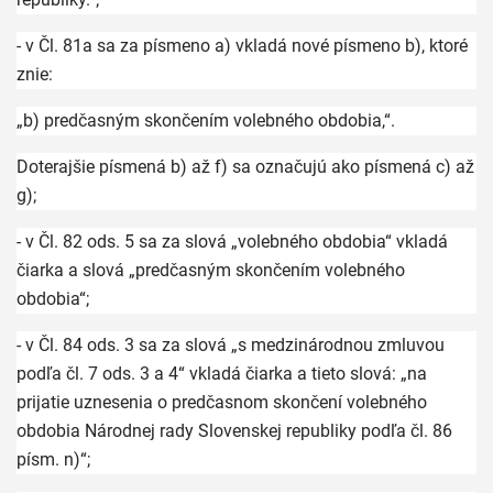
- v Čl. 81a sa za písmeno a) vkladá nové písmeno b), ktoré
znie:
„b) predčasným skončením volebného obdobia,“.
Doterajšie písmená b) až f) sa označujú ako písmená c) až
g);
- v Čl. 82 ods. 5 sa za slová „volebného obdobia“ vkladá
čiarka a slová „predčasným skončením volebného
obdobia“;
- v Čl. 84 ods. 3 sa za slová „s medzinárodnou zmluvou
podľa čl. 7 ods. 3 a 4“ vkladá čiarka a tieto slová: „na
prijatie uznesenia o predčasnom skončení volebného
obdobia Národnej rady Slovenskej republiky podľa čl. 86
písm. n)“;