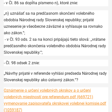
- v Čl. 86 sa dopĺňa písmeno n), ktoré znie:
„n) uznášať sa na predčasnom skončení volebného
obdobia Národnej rady Slovenskej republiky; prijaté
uznesenie je všeobecne záväzné a vyhlasuje sa rovnako
ako zákon.“;
- v Čl. 93 ods. 2 sa na konci pripájajú tieto slová: „vrátane
predčasného skončenia volebného obdobia Národnej rady
Slovenskej republiky.“;
- Čl. 98 odsek 2 znie:
„Návrhy prijaté v referende vyhlási predseda Národnej rady
Slovenskej republiky ako ústavný zákon.“?
Oznámenie o určení volebných okrskov a o určení
volebných miestností pre referendum.pdf (669721)
vymenovanie zapisovateľa okrskovej volebnej komisie.pdf
(1059187)