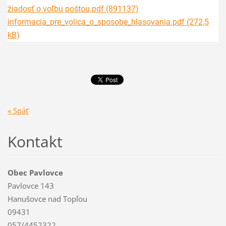
žiadosť o voľbu poštou.pdf (891137)
informacia_pre_volica_o_sposobe_hlasovania.pdf (272,5
kB)
« Späť
Kontakt
Obec Pavlovce
Pavlovce 143
Hanušovce nad Topľou
09431
057/4452322