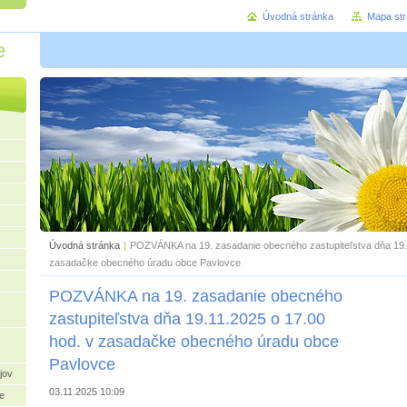
Úvodná stránka
Mapa st
e
Úvodná stránka
|
POZVÁNKA na 19. zasadanie obecného zastupiteľstva dňa 19.1
zasadačke obecného úradu obce Pavlovce
POZVÁNKA na 19. zasadanie obecného
zastupiteľstva dňa 19.11.2025 o 17.00
hod. v zasadačke obecného úradu obce
Pavlovce
jov
03.11.2025 10:09
e