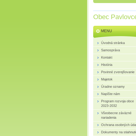
Obec Pavlovc
MENU
Úvodná stránka
Samospráva
Kontakt
História
Povinné zverejňovanie
Majetok
Úradne oznamy
Napíšte nám
Program rozvoja obce
2023-2032
Všeobecne záväzné
nariadenia
Ochrana osobných úda
Dokumenty na stiahnuti