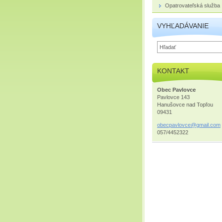
Opatrovateľská služba
VYHĽADÁVANIE
KONTAKT
Obec Pavlovce
Pavlovce 143
Hanušovce nad Topľou
09431
obecpavl
ovce@gma
il.com
057/4452322