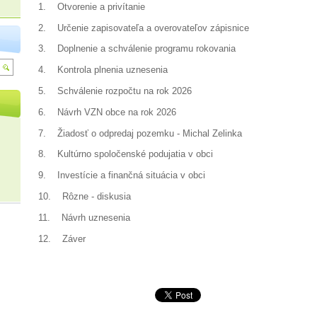
1. Otvorenie a privítanie
2. Určenie zapisovateľa a overovateľov zápisnice
3. Doplnenie a schválenie programu rokovania
4. Kontrola plnenia uznesenia
5. Schválenie rozpočtu na rok 2026
6. Návrh VZN obce na rok 2026
7. Žiadosť o odpredaj pozemku - Michal Zelinka
8. Kultúrno spoločenské podujatia v obci
9. Investície a finančná situácia v obci
10. Rôzne - diskusia
11. Návrh uznesenia
12. Záver