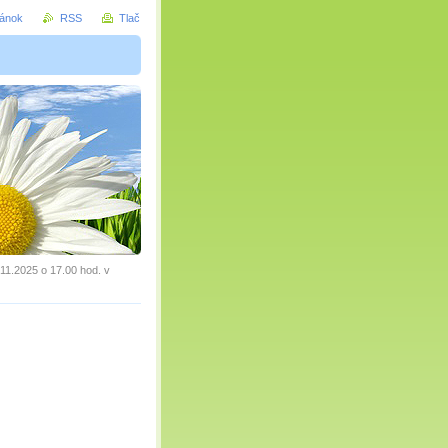
ránok
RSS
Tlač
1.2025 o 17.00 hod. v