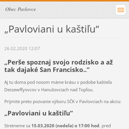
Obec Pavlovce
„Pavloviani u kaštiľu“
26.02.2020 12:07
„Perše spoznaj svojo rodzisko a až
tak dajaké San Francisko..“
Aj tu doma pod nosom máme krásu v podobe kaštieľa
Dessewffyovcov v Hanušovciach nad Topľou.
Prijmite preto pozvanie výboru SČK v Pavlovciach na akciu:
„Pavloviani u kaštiľu“
Stretneme sa
15.03.2020 (nedeľa) o 17:00 hod
. pred